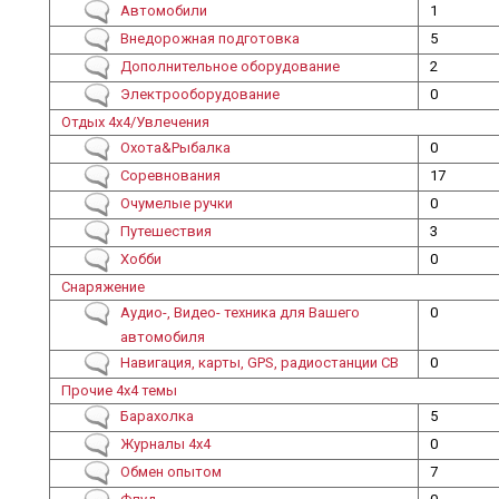
No new posts
Автомобили
1
No new posts
Внедорожная подготовка
5
No new posts
Дополнительное оборудование
2
No new posts
Электрооборудование
0
No new posts
Отдых 4х4/Увлечения
No new posts
Охота&Рыбалка
0
No new posts
Соревнования
17
No new posts
Очумелые ручки
0
No new posts
Путешествия
3
No new posts
Хобби
0
No new posts
Снаряжение
No new posts
Аудио-, Видео- техника для Вашего
0
автомобиля
No new posts
Навигация, карты, GPS, радиостанции CB
0
No new posts
Прочие 4х4 темы
No new posts
Барахолка
5
No new posts
Журналы 4x4
0
No new posts
Обмен опытом
7