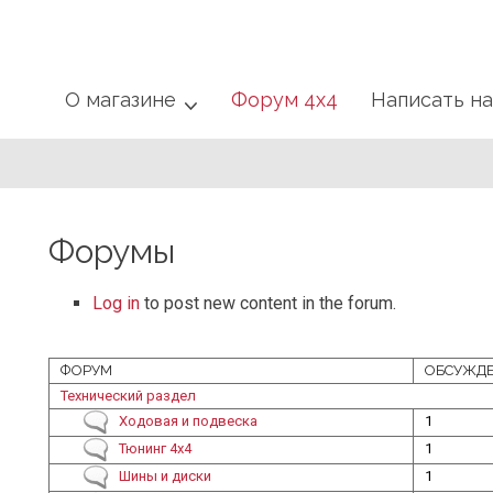
О магазине
Форум 4x4
Написать н
Форумы
Log in
to post new content in the forum.
ФОРУМ
ОБСУЖД
No new posts
Технический раздел
No new posts
Ходовая и подвеска
1
No new posts
Тюнинг 4x4
1
No new posts
Шины и диски
1